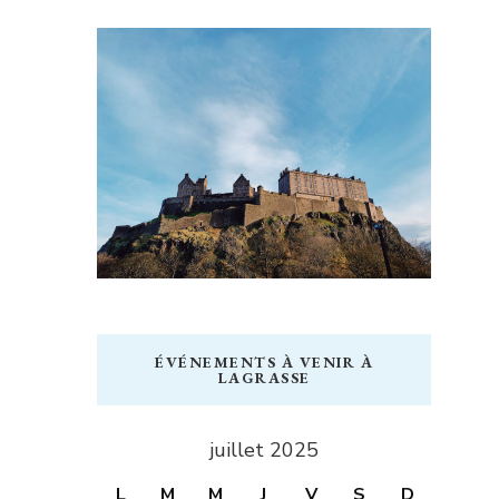
ÉVÉNEMENTS À VENIR À
LAGRASSE
juillet 2025
L
M
M
J
V
S
D