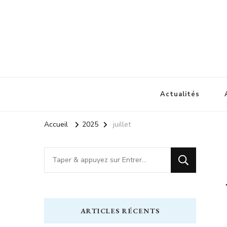
1900 lagrasse
lagrasse voyage
Actualités
Accueil
2025
juillet
Vous
recherchiez
quelque
chose
ARTICLES RÉCENTS
?