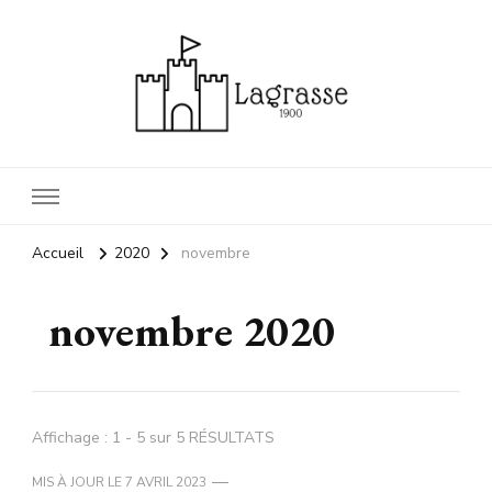
1900 lagrasse
lagrasse voyage
Accueil
2020
novembre
novembre 2020
Affichage : 1 - 5 sur 5 RÉSULTATS
MIS À JOUR LE
7 AVRIL 2023