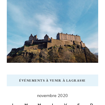
ÉVÉNEMENTS À VENIR À LAGRASSE
novembre 2020
L
M
M
J
V
S
D