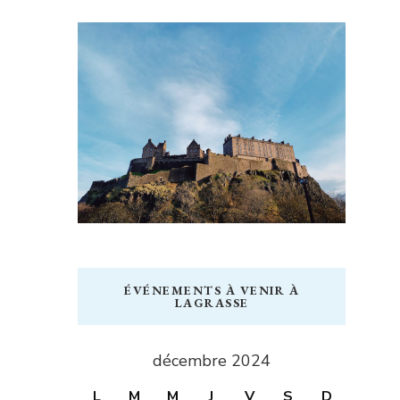
ÉVÉNEMENTS À VENIR À
LAGRASSE
décembre 2024
L
M
M
J
V
S
D