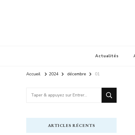
1900 lagrasse
lagrasse voyage
Actualités
Accueil
2024
décembre
01
Vous
recherchiez
quelque
chose
ARTICLES RÉCENTS
?