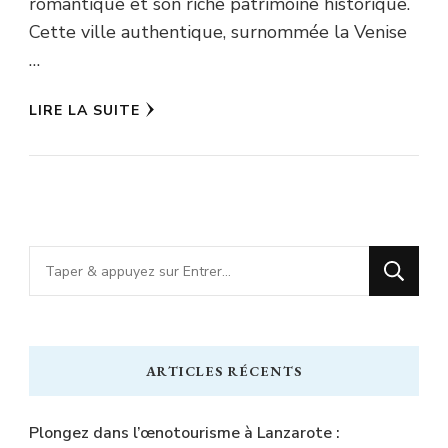
romantique et son riche patrimoine historique.
Cette ville authentique, surnommée la Venise
…
LIRE LA SUITE
Vous
recherchiez
quelque
chose
ARTICLES RÉCENTS
?
Plongez dans l’œnotourisme à Lanzarote :