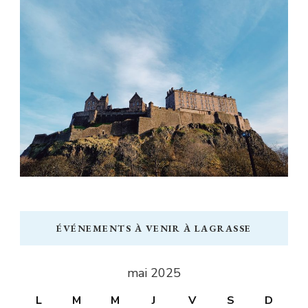
ÉVÉNEMENTS À VENIR À LAGRASSE
mai 2025
L
M
M
J
V
S
D