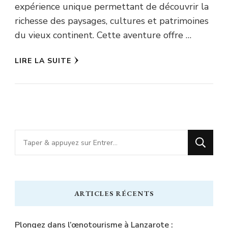
expérience unique permettant de découvrir la
richesse des paysages, cultures et patrimoines
du vieux continent. Cette aventure offre …
LIRE LA SUITE
Vous
recherchiez
quelque
chose
ARTICLES RÉCENTS
?
Plongez dans l’œnotourisme à Lanzarote :