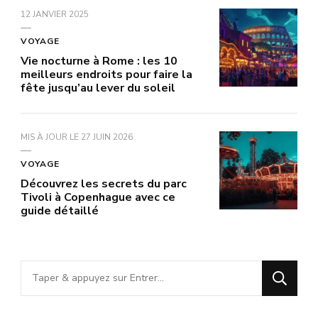
12 JANVIER 2025
VOYAGE
Vie nocturne à Rome : les 10
meilleurs endroits pour faire la
fête jusqu’au lever du soleil
MIS À JOUR LE
27 JUIN 2026
VOYAGE
Découvrez les secrets du parc
Tivoli à Copenhague avec ce
guide détaillé
Vous
recherchiez
quelque