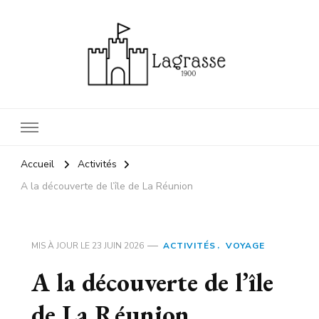
1900 lagrasse
lagrasse voyage
Accueil
Activités
A la découverte de l’île de La Réunion
MIS À JOUR LE
23 JUIN 2026
ACTIVITÉS
VOYAGE
A la découverte de l’île
de La Réunion