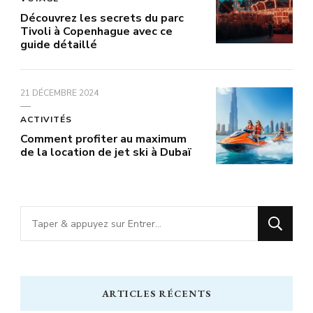
Découvrez les secrets du parc
Tivoli à Copenhague avec ce
guide détaillé
21 DÉCEMBRE 2024
ACTIVITÉS
Comment profiter au maximum
de la location de jet ski à Dubaï
Vous
recherchiez
quelque
chose
ARTICLES RÉCENTS
?