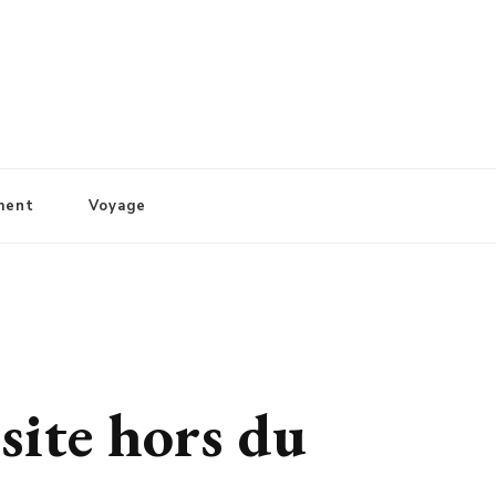
ment
Voyage
isite hors du