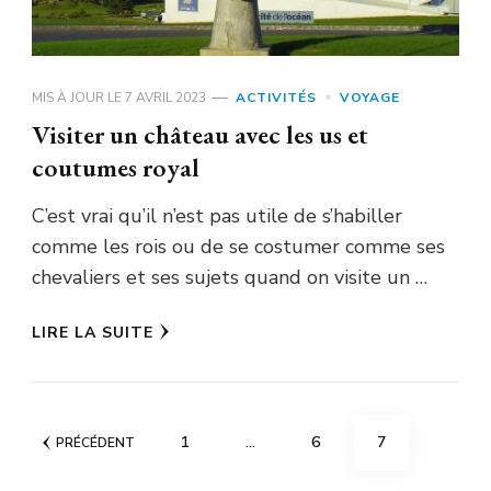
MIS À JOUR LE
7 AVRIL 2023
ACTIVITÉS
VOYAGE
Visiter un château avec les us et
coutumes royal
C’est vrai qu’il n’est pas utile de s’habiller
comme les rois ou de se costumer comme ses
chevaliers et ses sujets quand on visite un …
LIRE LA SUITE
Pagination
PAGE
PAGE
PAGE
1
…
6
7
PRÉCÉDENT
des