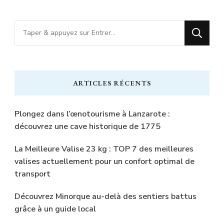
publications
Vous
recherchiez
quelque
chose
ARTICLES RÉCENTS
?
Plongez dans l’œnotourisme à Lanzarote :
découvrez une cave historique de 1775
La Meilleure Valise 23 kg : TOP 7 des meilleures
valises actuellement pour un confort optimal de
transport
Découvrez Minorque au-delà des sentiers battus
grâce à un guide local